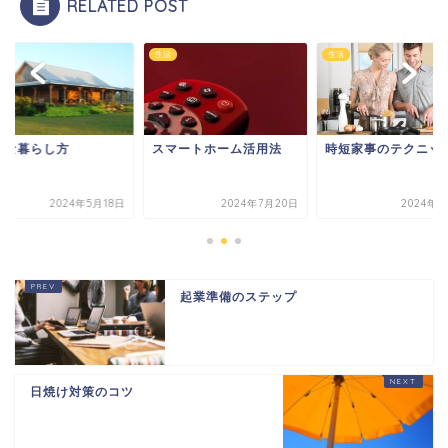
RELATED POST
生活
生活
コな暮らし方
スマートホーム活用法
時短家事のテクニッ
2024年5月18日
2024年7月20日
2024年4
起業準備のステップ
日焼け対策のコツ