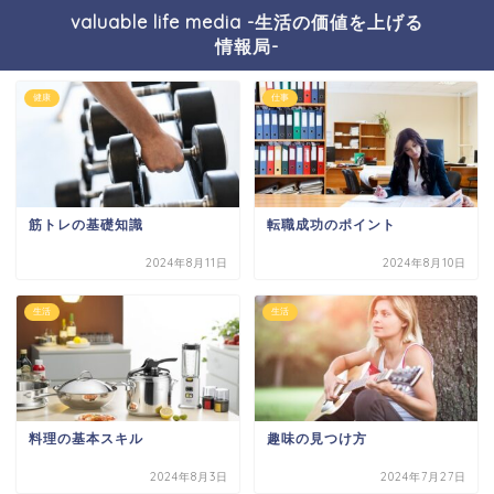
valuable life media -生活の価値を上げる
情報局-
健康
仕事
筋トレの基礎知識
転職成功のポイント
2024年8月11日
2024年8月10日
生活
生活
料理の基本スキル
趣味の見つけ方
2024年8月3日
2024年7月27日